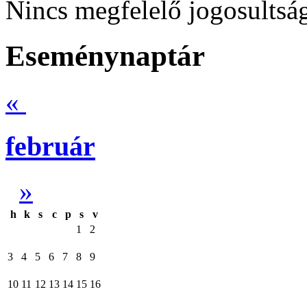
Nincs megfelelő jogosultság
Eseménynaptár
«
február
»
h
k
s
c
p
s
v
1
2
3
4
5
6
7
8
9
10
11
12
13
14
15
16